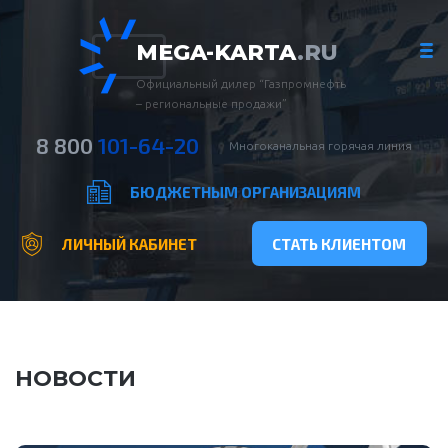
MEGA-KARTA
.RU
Официальный дилер “Газпромнефть
– региональные продажи”
8 800
101-64-20
Многоканальная горячая линия
БЮДЖЕТНЫМ ОРГАНИЗАЦИЯМ
ЛИЧНЫЙ КАБИНЕТ
СТАТЬ КЛИЕНТОМ
НОВОСТИ