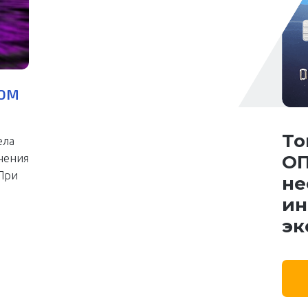
РОМ
То
ела
ОП
чения
 При
не
ин
эк