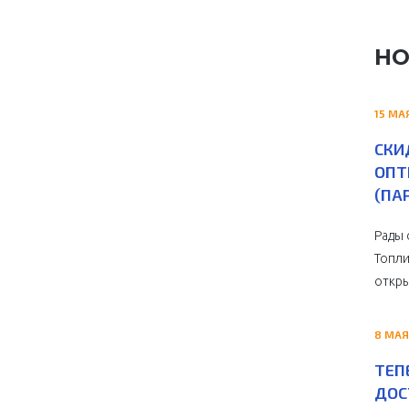
НО
15 МА
СКИ
ОПТ
(ПА
Рады 
Топли
откры
8 МАЯ
ТЕП
ДОС