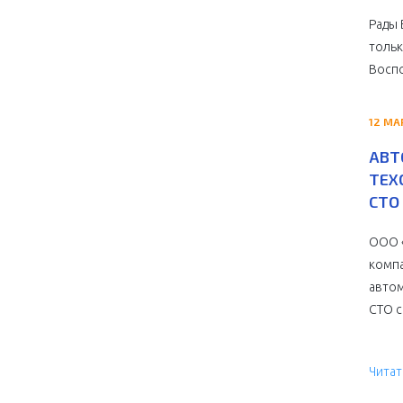
Рады 
тольк
Воспо
12 МА
АВТ
ТЕХ
СТО 
ООО «
компа
автом
СТО с 
Читат