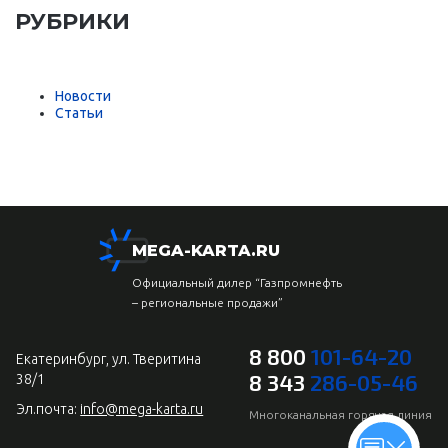
РУБРИКИ
Новости
Статьи
MEGA-KARTA.RU
Официальный дилер “Газпромнефть
– региональные продажи”
8 800
101-64-20
Екатеринбург, ул. Тверитина
8 343
286-05-46
38/1
Эл.почта:
info@mega-karta.ru
Многоканальная горячая линия