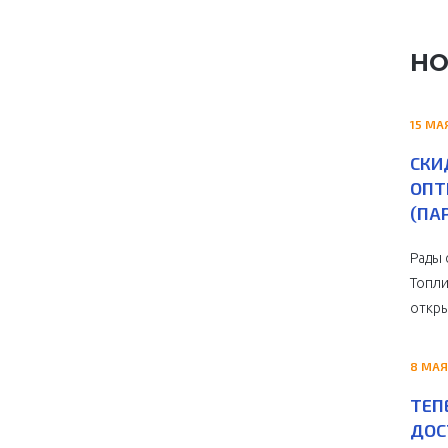
НО
15 МА
СКИ
ОПТ
(ПА
Рады 
Топли
откры
8 МАЯ
ТЕП
ДОС