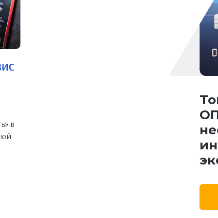
ВИС
То
ОП
ь» в
не
ной
ин
эк