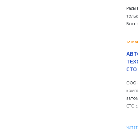
Рады 
тольк
Воспо
12 МА
АВТ
ТЕХ
СТО 
ООО «
компа
автом
СТО с 
Читат