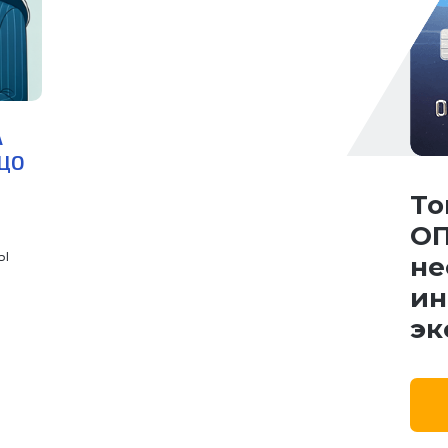
А
ЦО
То
ОП
Вы
не
ин
эк