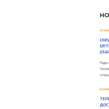
НО
15 МА
СКИ
ОПТ
(ПА
Рады 
Топли
откры
8 МАЯ
ТЕП
ДОС