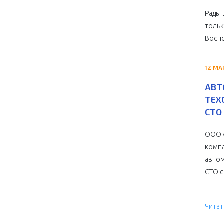
Рады 
тольк
Воспо
12 МА
АВТ
ТЕХ
СТО 
ООО «
компа
автом
СТО с 
Читат