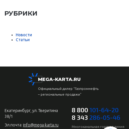
РУБРИКИ
Новости
Статьи
MEGA-KARTA.RU
Официальный дилер “Газпромнефть
– региональные продажи”
8 800
101-64-20
Екатеринбург, ул. Тверитина
8 343
286-05-46
38/1
Эл.почта:
info@mega-karta.ru
Многоканальная горячая линия