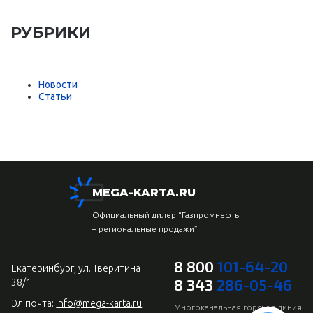
РУБРИКИ
Новости
Статьи
MEGA-KARTA.RU
Официальный дилер “Газпромнефть
– региональные продажи”
8 800
101-64-20
Екатеринбург, ул. Тверитина
8 343
286-05-46
38/1
Эл.почта:
info@mega-karta.ru
Многоканальная горячая линия