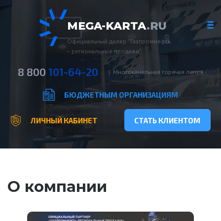
MEGA-KARTA
.RU
Официальный дилер “Газпромнефть
– региональные продажи”
8 800
101-64-20
Многоканальная горячая линия
БЮДЖЕТНЫМ ОРГАНИЗАЦИЯМ
ЛИЧНЫЙ КАБИНЕТ
СТАТЬ КЛИЕНТОМ
О компании