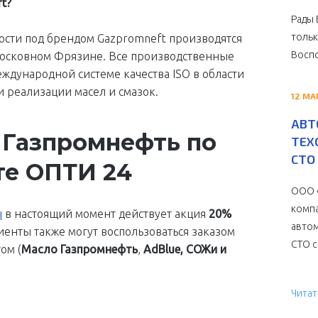
t?
Рады 
тольк
кости под брендом Gazpromneft производятся
Воспо
дмосковном Фрязине. Все производственные
дународной системе качества ISO в области
и реализации масел и смазок.
12 МА
АВТ
 Газпромнефть по
ТЕХ
СТО 
те ОПТИ 24
ООО «
компа
ы
в настоящий момент действует акция
20%
автом
иенты также могут воспользоваться заказом
СТО с 
ом (
Масло Газпромнефть
,
AdBlue, СОЖи и
Читат