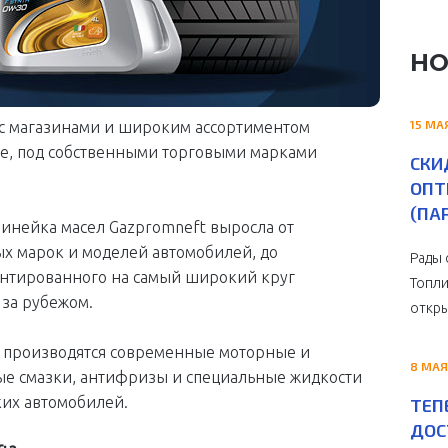
НО
15 МА
с магазинами и широким ассортиментом
сле, под собственными торговыми марками
СКИ
ОПТ
(ПА
 линейка масел Gazpromneft выросла от
ых марок и моделей автомобилей, до
Рады 
ентированного на самый широкий круг
Топли
и за рубежом.
откры
t производятся современные моторные и
8 МАЯ
ые смазки, антифризы и специальные жидкости
ких автомобилей.
ТЕП
ДОС