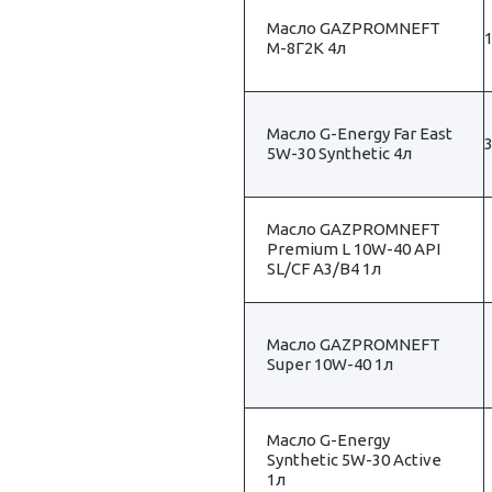
Масло GAZPROMNЕFT
1
М-8Г2К 4л
Масло G-Energy Far East
3
5W-30 Synthetic 4л
Масло GAZPROMNEFT
Premium L 10W-40 API
SL/CF A3/B4 1л
Масло GAZPROMNEFT
Super 10W-40 1л
Масло G-Energy
Synthetic 5W-30 Active
1л