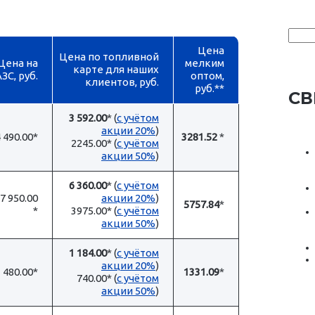
Найти
Цена
Цена по топливной
Цена на
мелким
карте для наших
ЗС, руб.
оптом,
клиентов, руб.
руб.**
СВ
3 592.00
* (
с учётом
акции 20%
)
 490.00*
3281.52
*
2245.00* (
с учётом
акции 50%
)
6 360.00
* (
с учётом
7 950.00
акции 20%
)
5757.84
*
*
3975.00* (
с учётом
акции 50%
)
1 184.00
* (
с учётом
акции 20%
)
 480.00*
1331.09
*
740.00* (
с учётом
акции 50%
)