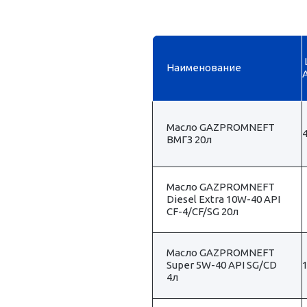
Наименование
А
Масло GAZPROMNEFT
4
ВМГЗ 20л
Масло GAZPROMNEFT
Diesel Extra 10W-40 API
CF-4/CF/SG 20л
Масло GAZPROMNЕFT
Super 5W-40 API SG/CD
1
4л