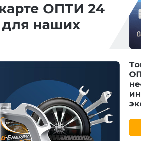
карте ОПТИ 24
 для наших
То
ОП
не
ин
эк