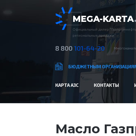
MEGA-KARTA
Официальный дилер “Газпромнефть
региональные продажи”
8 800
101-64-20
Многоканаль
БЮДЖЕТНЫМ ОРГАНИЗАЦИЯ
КАРТА АЗС
КОНТАКТЫ
Масло Газп