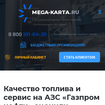
MEGA-KARTA
.RU
Официальный дилер “Газпромнефть
– региональные продажи”
8 800
101-64-20
Многоканальная горячая линия
БЮДЖЕТНЫМ ОРГАНИЗАЦИЯМ
ЛИЧНЫЙ КАБИНЕТ
СТАТЬ КЛИЕНТОМ
Качество топлива и
сервис на АЗС «Газпром