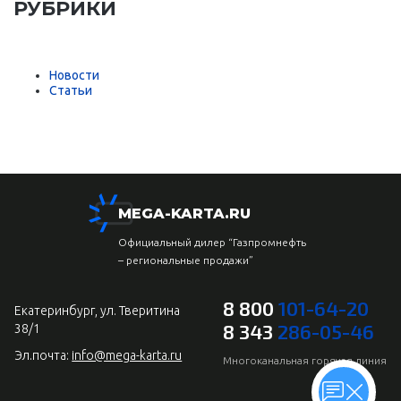
РУБРИКИ
Новости
Статьи
MEGA-KARTA.RU
Официальный дилер “Газпромнефть
– региональные продажи”
8 800
101-64-20
Екатеринбург, ул. Тверитина
8 343
286-05-46
38/1
Эл.почта:
info@mega-karta.ru
Многоканальная горячая линия