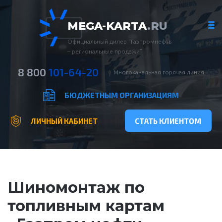
MEGA-KARTA
.RU
Официальный дилер “Газпромнефть
– региональные продажи”
8 800
101-64-20
Многоканальная горячая линия
БЮДЖЕТНЫМ ОРГАНИЗАЦИЯМ
ЛИЧНЫЙ КАБИНЕТ
СТАТЬ КЛИЕНТОМ
Шиномонтаж по
топливным картам