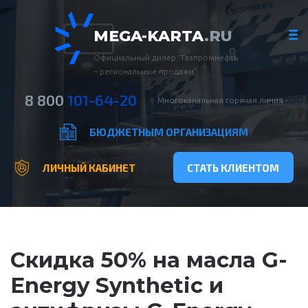
MEGA-KARTA
.RU
Официальный дилер “Газпромнефть
– региональные продажи”
8 800
101-64-20
Многоканальная горячая линия
БЮДЖЕТНЫМ ОРГАНИЗАЦИЯМ
ЛИЧНЫЙ КАБИНЕТ
СТАТЬ КЛИЕНТОМ
Скидка 50% на масла G-
Energy Synthetic и