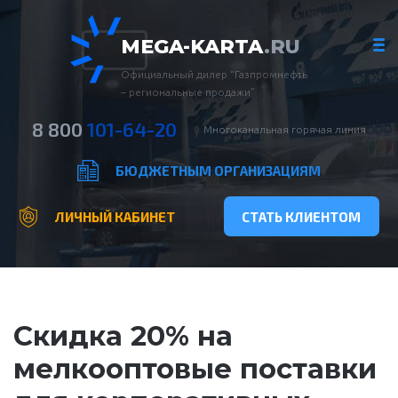
MEGA-KARTA
.RU
Официальный дилер “Газпромнефть
– региональные продажи”
8 800
101-64-20
Многоканальная горячая линия
БЮДЖЕТНЫМ ОРГАНИЗАЦИЯМ
ЛИЧНЫЙ КАБИНЕТ
СТАТЬ КЛИЕНТОМ
Скидка 20% на
мелкооптовые поставки