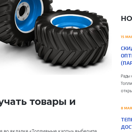
НО
15 МА
СКИ
ОПТ
(ПА
Рады 
Топли
откры
учать товары и
8 МАЯ
ТЕП
ДОС
ля во вкладке «Топливные карты» выберите