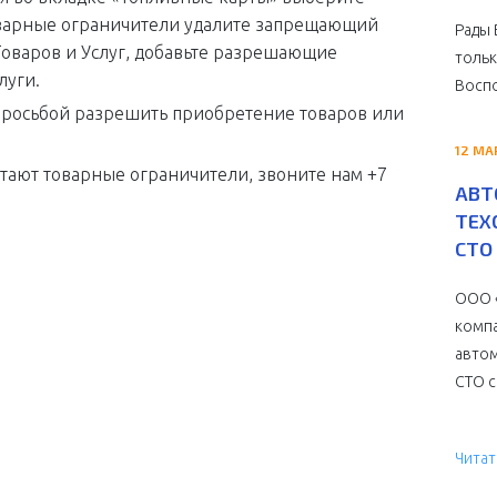
оварные ограничители удалите запрещающий
Рады 
Товаров и Услуг, добавьте разрешающие
тольк
луги.
Воспо
просьбой разрешить приобретение товаров или
12 МА
отают товарные ограничители, звоните нам +7
АВТ
ТЕХ
СТО 
ООО «
компа
автом
СТО с 
Читат