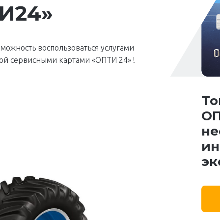
ТИ24»
зможность воспользоваться услугами
ой cервисными картами «ОПТИ 24» !
То
ОП
не
ин
эк