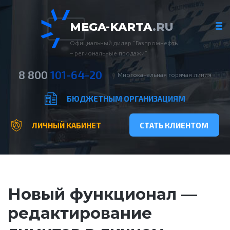
MEGA-KARTA
.RU
Официальный дилер “Газпромнефть
– региональные продажи”
8 800
101-64-20
Многоканальная горячая линия
БЮДЖЕТНЫМ ОРГАНИЗАЦИЯМ
ЛИЧНЫЙ КАБИНЕТ
СТАТЬ КЛИЕНТОМ
Новый функционал —
редактирование