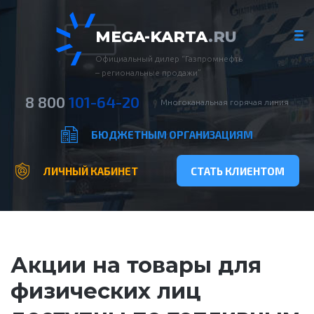
MEGA-KARTA
.RU
Официальный дилер “Газпромнефть
– региональные продажи”
8 800
101-64-20
Многоканальная горячая линия
БЮДЖЕТНЫМ ОРГАНИЗАЦИЯМ
ЛИЧНЫЙ КАБИНЕТ
СТАТЬ КЛИЕНТОМ
Акции на товары для
физических лиц