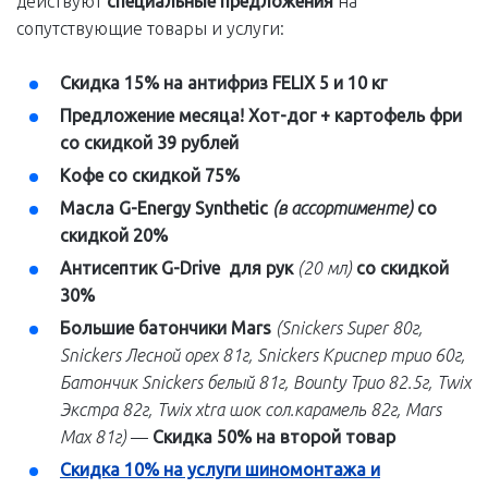
действуют
специальные предложения
на
сопутствующие товары и услуги:
Скидка
15% на антифриз FELIX 5 и 10 кг
Предложение месяца! Хот-дог + картофель фри
со скидкой 39 рублей
Кофе со скидкой 75%
Масла G-Energy Synthetic
(в ассортименте)
со
скидкой
20%
Антисептик G-Drive для рук
(20 мл)
со скидкой
30%
Большие батончики Mars
(Snickers Super 80г,
Snickers Лесной орех 81г, Snickers Криспер трио 60г,
Батончик Snickers белый 81г, Bounty Трио 82.5г, Twix
Экстра 82г, Twix xtra шок сол.карамель 82г, Mars
Maх 81г)
—
Скидка 50% на второй товар
Скидка 10% на услуги шиномонтажа и