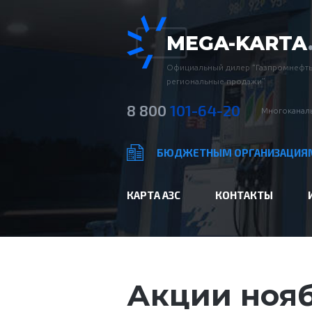
MEGA-KARTA
Официальный дилер “Газпромнефть
региональные продажи”
8 800
101-64-20
Многоканаль
БЮДЖЕТНЫМ ОРГАНИЗАЦИЯ
КАРТА АЗС
КОНТАКТЫ
Акции нояб