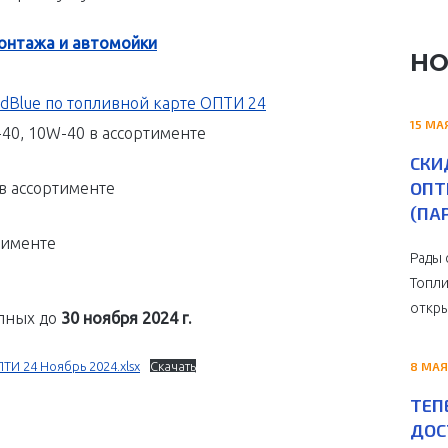
монтажа и автомойки
НО
dBlue по топливной карте ОПТИ 24
15 МА
40, 10W-40 в ассортименте
СКИ
ОПТ
в ассортименте
(ПА
тименте
Рады 
Топли
откры
пных до
30 ноября 2024 г.
ТИ 24 Ноябрь 2024.xlsx
Скачать
8 МАЯ
ТЕП
ДОС