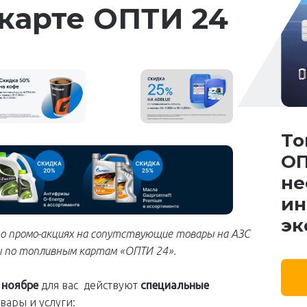
карте ОПТИ 24
То
ОП
не
ин
эк
о промо-акциях на сопутствующие товары на АЗС
 по топливным картам «ОПТИ 24».
в
ноябре
для вас действуют
специальные
вары и услуги: