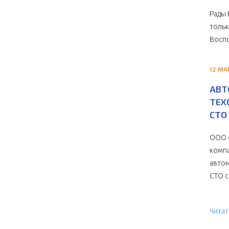
Рады 
тольк
Воспо
12 МА
АВТ
ТЕХ
СТО 
ООО «
компа
автом
СТО с 
Читат