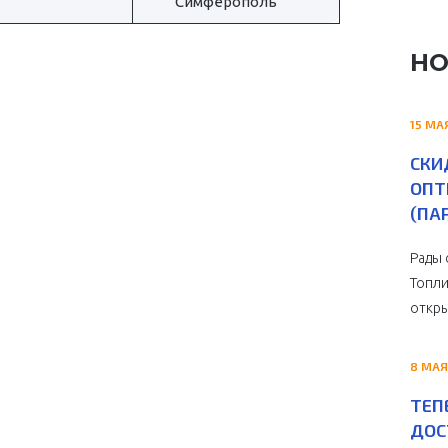
Симферополь
НО
15 МА
СКИ
ОПТ
(ПА
Рады 
Топли
откры
8 МАЯ
ТЕП
ДОС