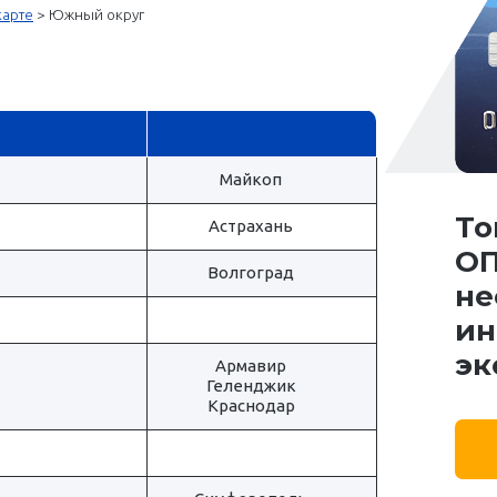
карте
>
Южный округ
Майкоп
То
Астрахань
ОП
Волгоград
не
ин
эк
Армавир
Геленджик
Краснодар