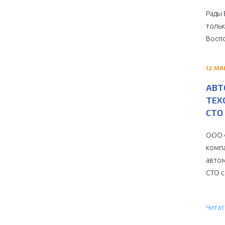
Рады 
тольк
Воспо
12 МА
АВТ
ТЕХ
СТО 
ООО «
компа
автом
СТО с 
Читат