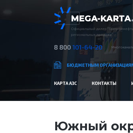
MEGA-KARTA
Официальный дилер “Газпромнефть
региональные продажи”
8 800
101-64-20
Многоканаль
БЮДЖЕТНЫМ ОРГАНИЗАЦИЯ
КАРТА АЗС
КОНТАКТЫ
Южный окр