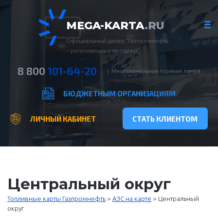
MEGA-KARTA
.RU
Официальный дилер “Газпромнефть
– региональные продажи”
8 800
101-64-20
Многоканальная горячая линия
БЮДЖЕТНЫМ ОРГАНИЗАЦИЯМ
ЛИЧНЫЙ КАБИНЕТ
СТАТЬ КЛИЕНТОМ
Центральный округ
Топливные карты Газпромнефть
>
АЗС на карте
>
Центральный
округ