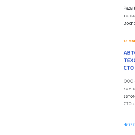
Рады 
тольк
Воспо
12 МА
АВТ
ТЕХ
СТО 
ООО «
компа
автом
СТО с 
Читат