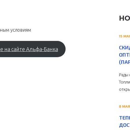
НО
ьным условиям
15 МА
СКИ
е на сайте Альфа-Банка
ОПТ
(ПА
Рады 
Топли
откры
8 МАЯ
ТЕП
ДОС