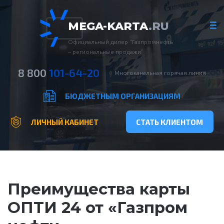
MEGA-KARTA
.RU
Официальный дилер “Газпромнефть
– региональные продажи”
8 800
101-64-20
Многоканальная горячая линия
БЮДЖЕТНЫМ ОРГАНИЗАЦИЯМ
ЛИЧНЫЙ КАБИНЕТ
СТАТЬ КЛИЕНТОМ
Преимущества карты
ОПТИ 24 от «Газпром