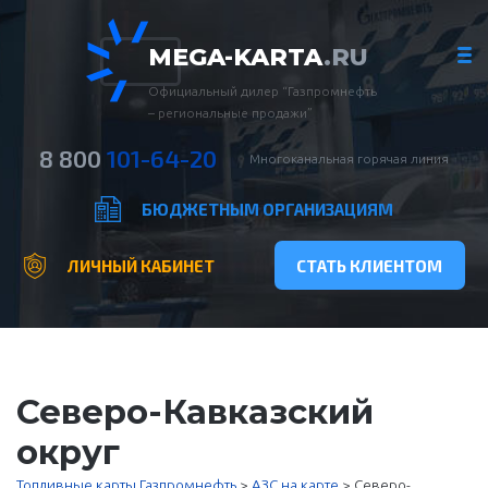
MEGA-KARTA
.RU
Официальный дилер “Газпромнефть
– региональные продажи”
8 800
101-64-20
Многоканальная горячая линия
БЮДЖЕТНЫМ ОРГАНИЗАЦИЯМ
ЛИЧНЫЙ КАБИНЕТ
СТАТЬ КЛИЕНТОМ
Северо-Кавказский
округ
Топливные карты Газпромнефть
>
АЗС на карте
>
Северо-