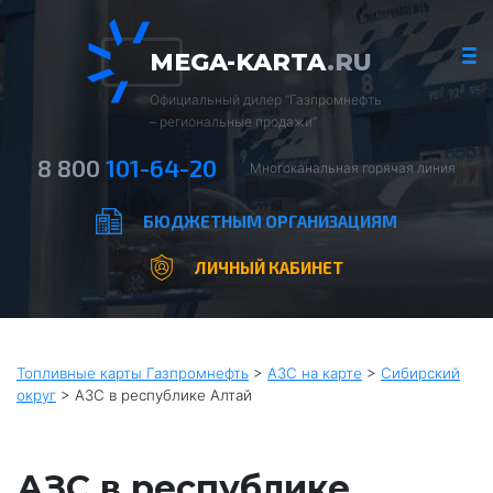
MEGA-KARTA
.RU
Официальный дилер “Газпромнефть
– региональные продажи”
8 800
101-64-20
Многоканальная горячая линия
БЮДЖЕТНЫМ ОРГАНИЗАЦИЯМ
ЛИЧНЫЙ КАБИНЕТ
Топливные карты Газпромнефть
>
АЗС на карте
>
Сибирский
округ
>
АЗС в республике Алтай
АЗС в республике