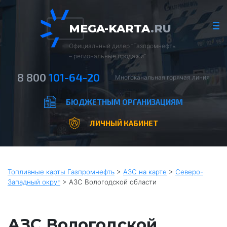
MEGA-KARTA
.RU
Официальный дилер “Газпромнефть
– региональные продажи”
8 800
101-64-20
Многоканальная горячая линия
БЮДЖЕТНЫМ ОРГАНИЗАЦИЯМ
ЛИЧНЫЙ КАБИНЕТ
Топливные карты Газпромнефть
>
АЗС на карте
>
Северо-
Западный округ
>
АЗС Вологодской области
АЗС Вологодской