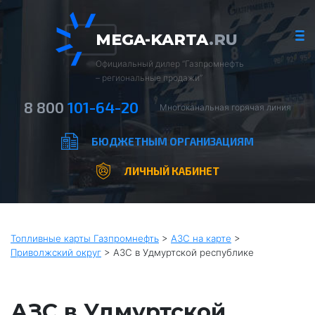
MEGA-KARTA
.RU
Официальный дилер “Газпромнефть
– региональные продажи”
8 800
101-64-20
Многоканальная горячая линия
БЮДЖЕТНЫМ ОРГАНИЗАЦИЯМ
ЛИЧНЫЙ КАБИНЕТ
Топливные карты Газпромнефть
>
АЗС на карте
>
Приволжский округ
>
АЗС в Удмуртской республике
АЗС в Удмуртской