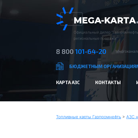
MEGA-KARTA
Официальный дилер “Газпромнефть
региональные продажи”
8 800
101-64-20
Многоканал
БЮДЖЕТНЫМ ОРГАНИЗАЦИЯ
КАРТА АЗС
КОНТАКТЫ
Топливные карты Газпромнефть
>
АЗС н