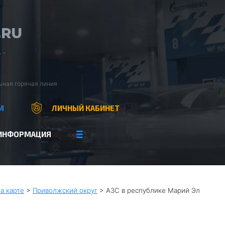
.RU
 –
ьная горячая линия
М
ЛИЧНЫЙ КАБИНЕТ
ИНФОРМАЦИЯ
а карте
>
Приволжский округ
>
АЗС в республике Марий Эл