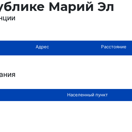
ублике Марий Эл
нции
Адрес
Расстояние
ания
Населенный пункт