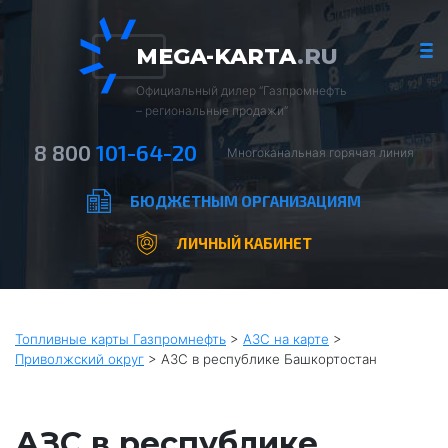
MEGA-KARTA
.RU
Официальный дилер “Газпромнефть
– региональные продажи”
8 800
101-64-20
Многоканальная горячая линия
БЮДЖЕТНЫМ ОРГАНИЗАЦИЯМ
ЛИЧНЫЙ КАБИНЕТ
Топливные карты Газпромнефть
>
АЗС на карте
>
Приволжский округ
>
АЗС в республике Башкортостан
АЗС в республике