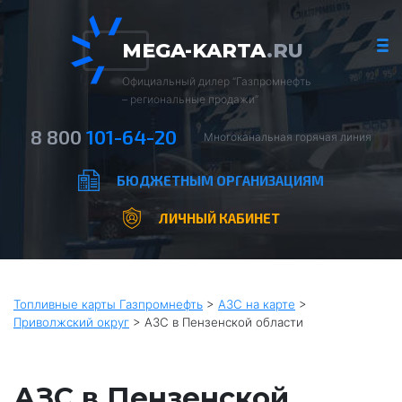
MEGA-KARTA
.RU
Официальный дилер “Газпромнефть
– региональные продажи”
8 800
101-64-20
Многоканальная горячая линия
БЮДЖЕТНЫМ ОРГАНИЗАЦИЯМ
ЛИЧНЫЙ КАБИНЕТ
Топливные карты Газпромнефть
>
АЗС на карте
>
Приволжский округ
>
АЗС в Пензенской области
АЗС в Пензенской