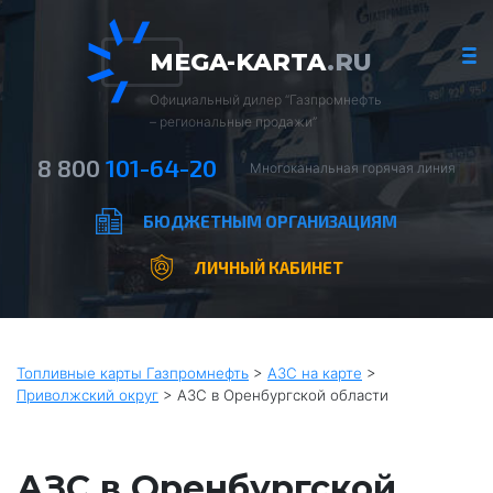
MEGA-KARTA
.RU
Официальный дилер “Газпромнефть
– региональные продажи”
8 800
101-64-20
Многоканальная горячая линия
БЮДЖЕТНЫМ ОРГАНИЗАЦИЯМ
ЛИЧНЫЙ КАБИНЕТ
Топливные карты Газпромнефть
>
АЗС на карте
>
Приволжский округ
>
АЗС в Оренбургской области
АЗС в Оренбургской