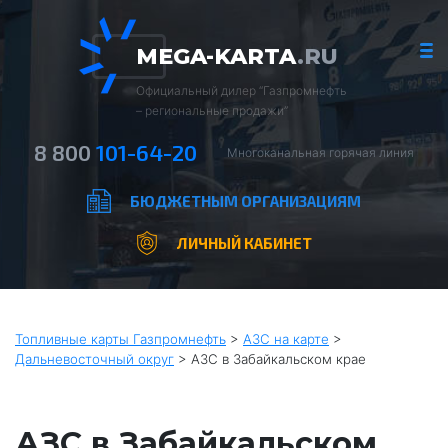
MEGA-KARTA
.RU
Официальный дилер “Газпромнефть
– региональные продажи”
8 800
101-64-20
Многоканальная горячая линия
БЮДЖЕТНЫМ ОРГАНИЗАЦИЯМ
ЛИЧНЫЙ КАБИНЕТ
Топливные карты Газпромнефть
>
АЗС на карте
>
Дальневосточный округ
>
АЗС в Забайкальском крае
АЗС в Забайкальском