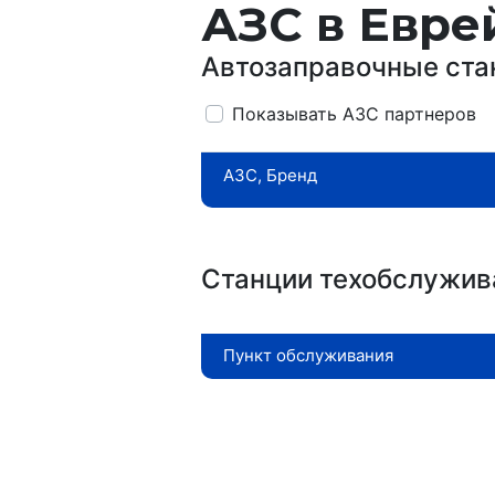
АЗС в Евре
Автозаправочные ста
Показывать АЗС партнеров
АЗС, Бренд
Станции техобслужив
Пункт обслуживания