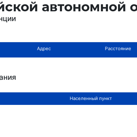
йской автономной 
нции
Адрес
Расстояние
ания
Населенный пункт