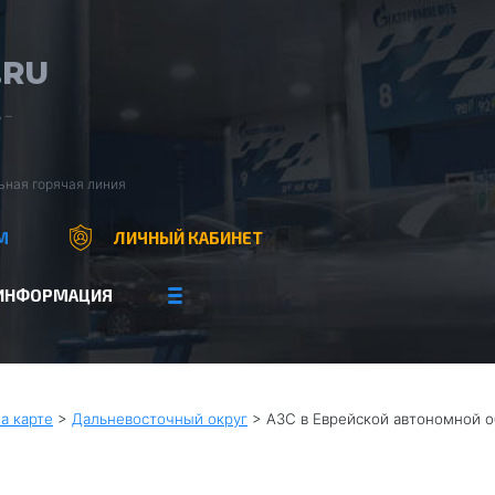
.RU
 –
ьная горячая линия
М
ЛИЧНЫЙ КАБИНЕТ
ИНФОРМАЦИЯ
а карте
>
Дальневосточный округ
>
АЗС в Еврейской автономной о