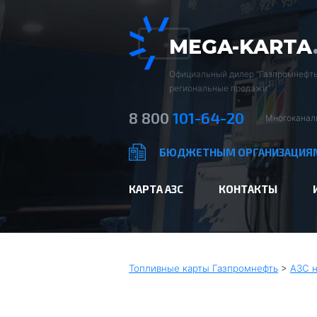
MEGA-KARTA
Официальный дилер “Газпромнефть
региональные продажи”
8 800
101-64-20
Многоканал
БЮДЖЕТНЫМ ОРГАНИЗАЦИЯ
КАРТА АЗС
КОНТАКТЫ
Топливные карты Газпромнефть
>
АЗС н